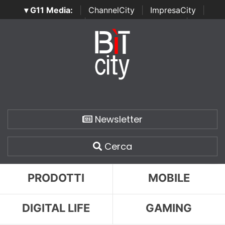
▾ G11 Media:
|
ChannelCity
|
ImpresaCity
|
SecurityOpenLab
|
Italian Channel Awards
|
Italian
Project Awards
|
Italian Security Awards
|
...
Newsletter
Cerca
PRODOTTI
MOBILE
DIGITAL LIFE
GAMING