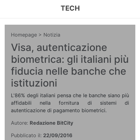
TECH
Homepage
> Notizia
Visa, autenticazione
biometrica: gli italiani più
fiducia nelle banche che
istituzioni
L'86% degli italiani pensa che le banche siano più
affidabili nella fornitura di sistemi di
autenticazione di pagamento biometrici.
Autore:
Redazione BitCity
Pubblicato il:
22/09/2016