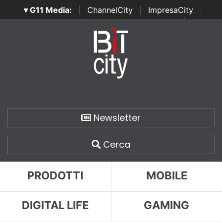
▾ G11 Media:
|
ChannelCity
|
ImpresaCity
|
SecurityOpenLab
|
Italian Channel Awards
|
Italian
Project Awards
|
Italian Security Awards
|
...
Newsletter
Cerca
PRODOTTI
MOBILE
DIGITAL LIFE
GAMING