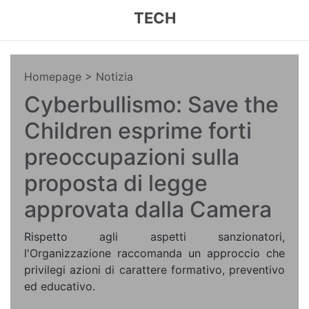
TECH
Homepage
> Notizia
Cyberbullismo: Save the
Children esprime forti
preoccupazioni sulla
proposta di legge
approvata dalla Camera
Rispetto agli aspetti sanzionatori,
l'Organizzazione raccomanda un approccio che
privilegi azioni di carattere formativo, preventivo
ed educativo.