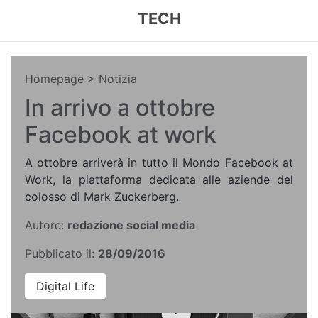
TECH
Homepage
> Notizia
In arrivo a ottobre
Facebook at work
A ottobre arriverà in tutto il Mondo Facebook at
Work, la piattaforma dedicata alle aziende del
colosso di Mark Zuckerberg.
Autore:
redazione social media
Pubblicato il:
28/09/2016
Digital Life