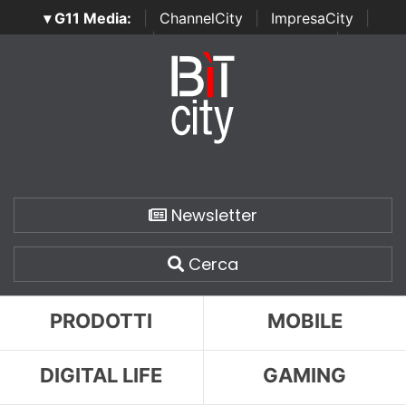
▾ G11 Media:
|
ChannelCity
|
ImpresaCity
|
SecurityOpenLab
|
Italian Channel Awards
|
Italian
Project Awards
|
Italian Security Awards
|
...
Newsletter
Cerca
PRODOTTI
MOBILE
DIGITAL LIFE
GAMING