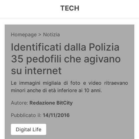
TECH
Homepage
> Notizia
Identificati dalla Polizia
35 pedofili che agivano
su internet
Le immagini migliaia di foto e video ritraevano
minori anche di età inferiore ai 10 anni.
Autore:
Redazione BitCity
Pubblicato il:
14/11/2016
Digital Life