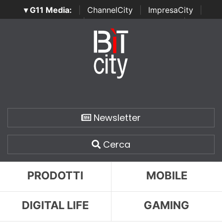
▾ G11 Media:
|
ChannelCity
|
ImpresaCity
|
SecurityOpenLab
|
Italian Channel Awards
|
Italian
Project Awards
|
Italian Security Awards
|
...
Newsletter
Cerca
PRODOTTI
MOBILE
DIGITAL LIFE
GAMING