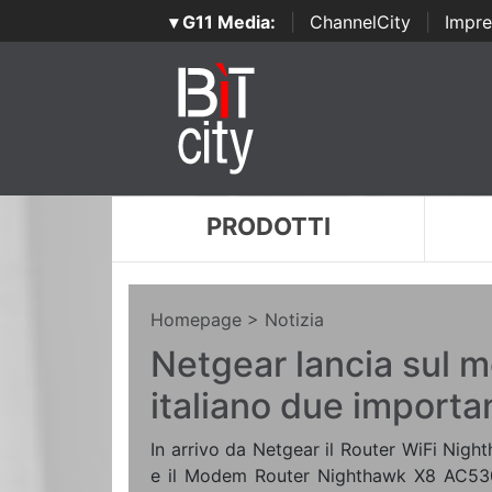
▾ G11 Media:
|
ChannelCity
|
Impre
PRODOTTI
Homepage
> Notizia
Netgear lancia sul 
italiano due importan
In arrivo da Netgear il Router WiFi Ni
e il Modem Router Nighthawk X8 AC530