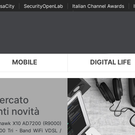
saCity
|
SecurityOpenLab
|
Italian Channel Awards
|
Awards
|
...
MOBILE
DIGITAL LIFE
mercato
ti novità
ghthawk X10 AD7200 (R9000)
0 Tri - Band WiFi VDSL /