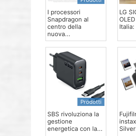
I processori
LG S
Snapdragon al
OLED 
centro della
Italia:
nuova...
Prodotti
SBS rivoluziona la
Fujifi
gestione
insta
energetica con la...
Silver: