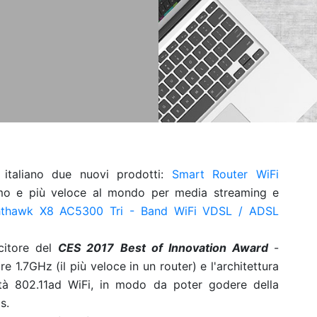
 italiano due nuovi prodotti:
Smart Router WiFi
mo e più veloce al mondo per media streaming e
thawk X8 AC5300 Tri - Band WiFi VDSL / ADSL
citore del
CES 2017
Best of Innovation Award
-
1.7GHz (il più veloce in un router) e l'architettura
tà 802.11ad WiFi, in modo da poter godere della
s.