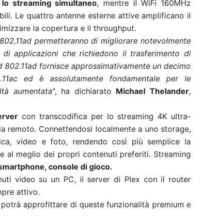
 lo streaming simultaneo
, mentre il WiFi 160MHz
bili. Le quattro antenne esterne attive amplificano il
mizzare la copertura e il throughput.
'802.11ad permetteranno di migliorare notevolmente
a di applicazioni che richiedono il trasferimento di
dard 802.11ad fornisce approssimativamente un decimo
2.11ac ed è assolutamente fondamentale per le
altà aumentata
", ha dichiarato
Michael Thelander
,
erver
con transcodifica per lo streaming 4K ultra-
i da remoto. Connettendosi localmente a uno storage,
ica, video e foto, rendendo così più semplice la
e al meglio dei propri contenuti preferiti. Streaming
 smartphone, console di gioco.
ti video su un PC, il server di Plex con il router
pre attivo.
 potrà approfittare di queste funzionalità premium e