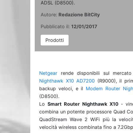
ADSL (D8500).
Autore:
Redazione BitCity
Pubblicato il:
12/01/2017
Prodotti
Netgear
rende disponibili sul mercato
Nighthawk X10 AD7200
(R9000), il pri
backup veloci, e il
Modem Router Nigh
(D8500).
Lo
Smart Router Nighthawk X10
- vin
combina un potente processore Quad Core 
QuadStream Wave 2 WiFi più la veloci
velocità wireless combinata fino a 7.2Gbp