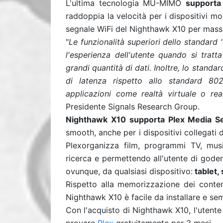
L'ultima tecnologia MU-MIMO
supporta
raddoppia la velocità per i dispositivi mo
segnale WiFi del Nighthawk X10 per massi
"
Le funzionalità
superiori dello standard 
l'esperienza dell'utente quando si tratt
grandi quantità di dati. Inoltre, lo stan
di latenza rispetto allo standard 80
applicazioni come realtà virtuale o re
Presidente Signals Research Group.
Nighthawk X10 supporta Plex Media S
smooth, anche per i dispositivi collegat
Plexorganizza film, programmi TV, mus
ricerca e permettendo all'utente di goder
ovunque, da qualsiasi dispositivo:
tablet,
Rispetto alla memorizzazione dei contenu
Nighthawk X10 è facile da installare e sem
Con l'acquisto di Nighthawk X10, l'utente