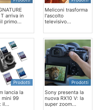
IGNATURE
Meliconi trasforma
T arriva in
l'ascolto
 il primo...
televisivo...
Prodotti
Prodotti
lm lancia la
Sony presenta la
x mini 99
nuova RX10 V: la
 il...
super zoom...