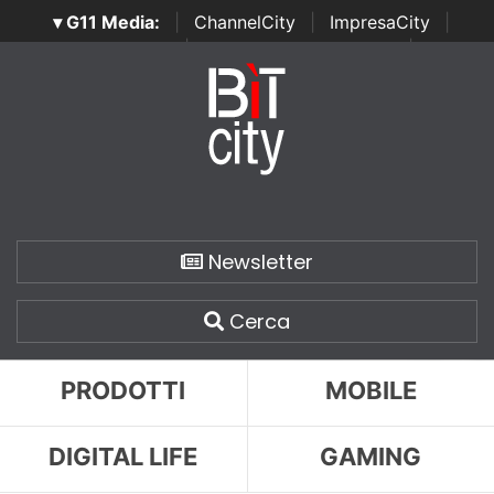
▾ G11 Media:
|
ChannelCity
|
ImpresaCity
|
SecurityOpenLab
|
Italian Channel Awards
|
Italian
Project Awards
|
Italian Security Awards
|
...
Newsletter
Cerca
PRODOTTI
MOBILE
DIGITAL LIFE
GAMING