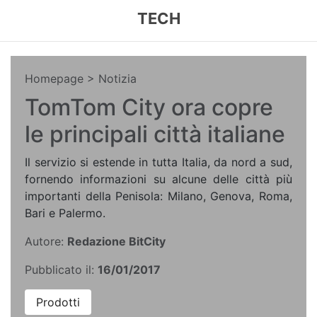
TECH
Homepage
> Notizia
TomTom City ora copre
le principali città italiane
Il servizio si estende in tutta Italia, da nord a sud,
fornendo informazioni su alcune delle città più
importanti della Penisola: Milano, Genova, Roma,
Bari e Palermo.
Autore:
Redazione BitCity
Pubblicato il:
16/01/2017
Prodotti