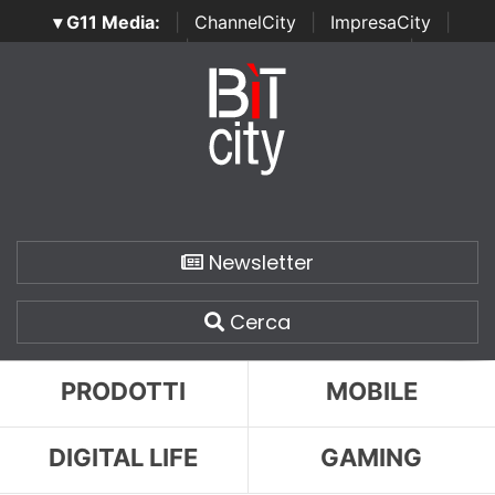
▾ G11 Media:
|
ChannelCity
|
ImpresaCity
|
SecurityOpenLab
|
Italian Channel Awards
|
Italian
Project Awards
|
Italian Security Awards
|
...
Newsletter
Cerca
PRODOTTI
MOBILE
DIGITAL LIFE
GAMING