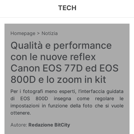
TECH
Homepage
> Notizia
Qualità e performance
con le nuove reflex
Canon EOS 77D ed EOS
800D e lo zoom in kit
Per i fotografi meno esperti, l’interfaccia guidata
di EOS 800D insegna come regolare le
impostazioni in funzione della foto che si vuole
ottenere.
Autore:
Redazione BitCity