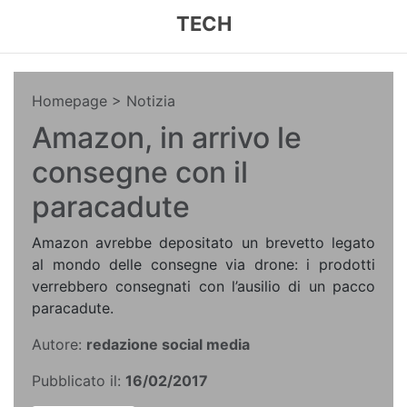
TECH
Homepage
> Notizia
Amazon, in arrivo le
consegne con il
paracadute
Amazon avrebbe depositato un brevetto legato
al mondo delle consegne via drone: i prodotti
verrebbero consegnati con l’ausilio di un pacco
paracadute.
Autore:
redazione social media
Pubblicato il:
16/02/2017