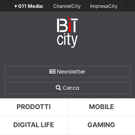
▾ G11 Media:
|
ChannelCity
|
ImpresaCity
|
SecurityOpenLab
|
Italian Channel Awards
|
Italian
Project Awards
|
Italian Security Awards
|
...
Newsletter
Cerca
PRODOTTI
MOBILE
DIGITAL LIFE
GAMING