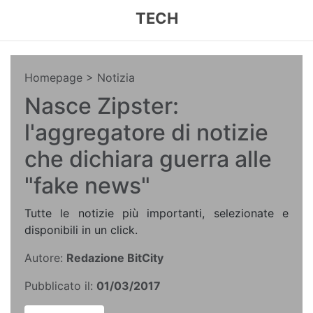
TECH
Homepage
> Notizia
Nasce Zipster:
l'aggregatore di notizie
che dichiara guerra alle
"fake news"
Tutte le notizie più importanti, selezionate e
disponibili in un click.
Autore:
Redazione BitCity
Pubblicato il:
01/03/2017