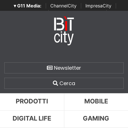
▾ G11 Media:
|
ChannelCity
|
ImpresaCity
|
SecurityOpenLab
|
Italian Channel Awards
|
Italian
Project Awards
|
Italian Security Awards
|
...
Newsletter
Cerca
PRODOTTI
MOBILE
DIGITAL LIFE
GAMING