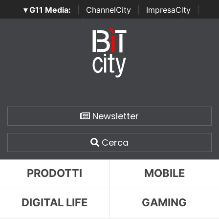
▾ G11 Media:
|
ChannelCity
|
ImpresaCity
|
SecurityOpenLab
|
Italian Channel Awards
|
Italian
Project Awards
|
Italian Security Awards
|
...
Newsletter
Cerca
PRODOTTI
MOBILE
DIGITAL LIFE
GAMING