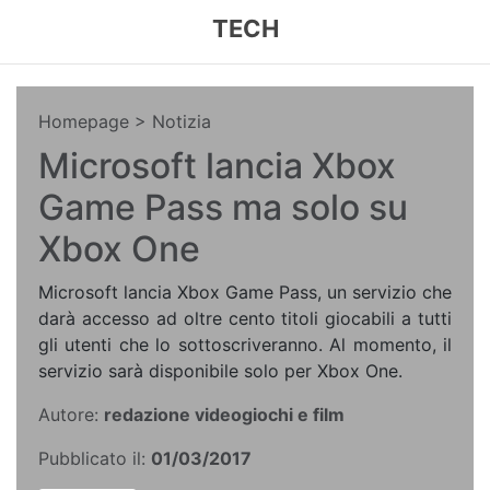
TECH
Homepage
> Notizia
Microsoft lancia Xbox
Game Pass ma solo su
Xbox One
Microsoft lancia Xbox Game Pass, un servizio che
darà accesso ad oltre cento titoli giocabili a tutti
gli utenti che lo sottoscriveranno. Al momento, il
servizio sarà disponibile solo per Xbox One.
Autore:
redazione videogiochi e film
Pubblicato il:
01/03/2017