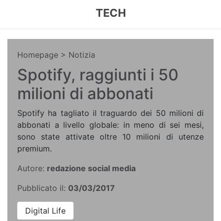
TECH
Homepage
> Notizia
Spotify, raggiunti i 50
milioni di abbonati
Spotify ha tagliato il traguardo dei 50 milioni di
abbonati a livello globale: in meno di sei mesi,
sono state attivate oltre 10 milioni di utenze
premium.
Autore:
redazione social media
Pubblicato il:
03/03/2017
Digital Life