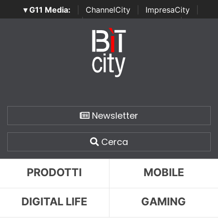
▾ G11 Media:
|
ChannelCity
|
ImpresaCity
|
SecurityOpenLab
|
Italian Channel Awards
|
Italian
Project Awards
|
Italian Security Awards
|
...
Newsletter
Cerca
PRODOTTI
MOBILE
DIGITAL LIFE
GAMING