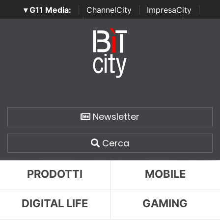
▾ G11 Media:
|
ChannelCity
|
ImpresaCity
|
SecurityOpenLab
|
Italian Channel Awards
|
Italian
Project Awards
|
Italian Security Awards
|
...
Newsletter
Cerca
PRODOTTI
MOBILE
DIGITAL LIFE
GAMING