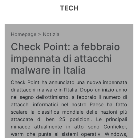
TECH
Homepage
> Notizia
Check Point: a febbraio
impennata di attacchi
malware in Italia
Check Point ha annunciato una nuova impennata
di attacchi malware in l’Italia. Dopo un inizio anno
nel segno dell’ottimismo, a febbraio il numero di
attacchi informatici nel nostro Paese ha fatto
scalare la classifica mondiale delle nazioni più
attaccate di ben 25 posizioni. Le principali
minacce attualmente in atto sono Conficker,
warm che punta ai sistemi operativi Windows,