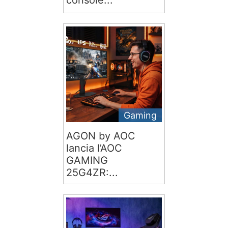
console...
Gaming
AGON by AOC
lancia l’AOC
GAMING
25G4ZR:...