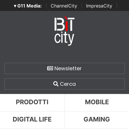
▾ G11 Media:
|
ChannelCity
|
ImpresaCity
|
SecurityOpenLab
|
Italian Channel Awards
|
Italian
Project Awards
|
Italian Security Awards
|
...
Newsletter
Cerca
PRODOTTI
MOBILE
DIGITAL LIFE
GAMING