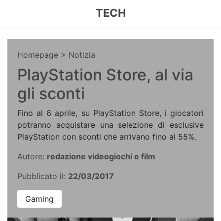
TECH
Homepage
> Notizia
PlayStation Store, al via
gli sconti
Fino al 6 aprile, su PlayStation Store, i giocatori
potranno acquistare una selezione di esclusive
PlayStation con sconti che arrivano fino al 55%.
Autore:
redazione videogiochi e film
Pubblicato il:
22/03/2017
Gaming