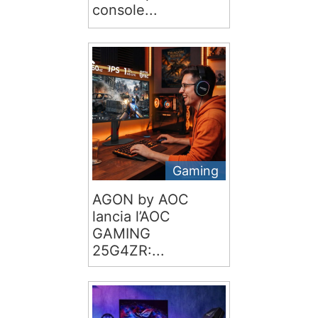
console...
Gaming
AGON by AOC
lancia l’AOC
GAMING
25G4ZR:...