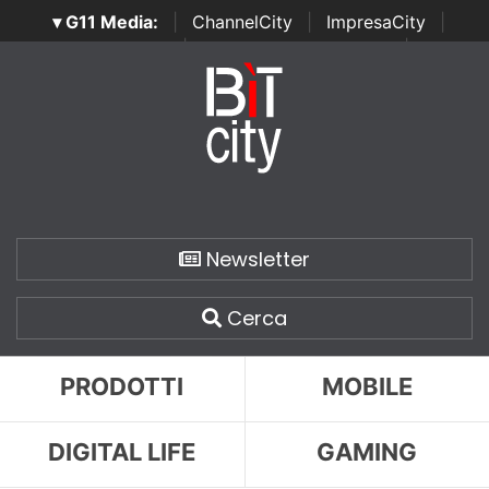
▾ G11 Media:
|
ChannelCity
|
ImpresaCity
|
SecurityOpenLab
|
Italian Channel Awards
|
Italian
Project Awards
|
Italian Security Awards
|
...
Newsletter
Cerca
PRODOTTI
MOBILE
DIGITAL LIFE
GAMING