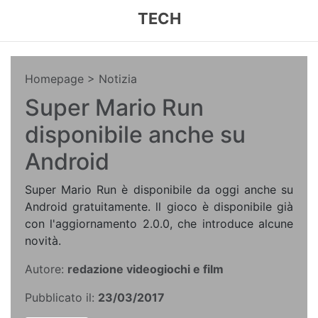
TECH
Homepage
> Notizia
Super Mario Run
disponibile anche su
Android
Super Mario Run è disponibile da oggi anche su
Android gratuitamente. ll gioco è disponibile già
con l'aggiornamento 2.0.0, che introduce alcune
novità.
Autore:
redazione videogiochi e film
Pubblicato il:
23/03/2017