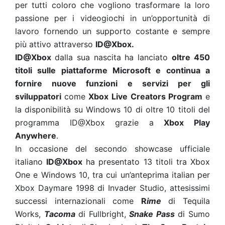
per tutti coloro che vogliono trasformare la loro
passione per i videogiochi in un’opportunità di
lavoro fornendo un supporto costante e sempre
più attivo attraverso
ID@Xbox.
ID@Xbox
dalla sua nascita ha lanciato
oltre 450
titoli sulle piattaforme Microsoft e continua a
fornire nuove funzioni e servizi per gli
sviluppatori
come
Xbox Live Creators Program
e
la disponibilità su Windows 10 di oltre 10 titoli del
programma ID@Xbox grazie a
Xbox Play
Anywhere
.
In occasione del secondo showcase ufficiale
italiano
ID@Xbox
ha presentato 13 titoli tra Xbox
One e Windows 10, tra cui un’anteprima italian per
Xbox Daymare 1998 di Invader Studio, attesissimi
successi internazionali come
R
ime
di Tequila
Works,
Tacoma
di Fullbright,
Snake Pass
di Sumo