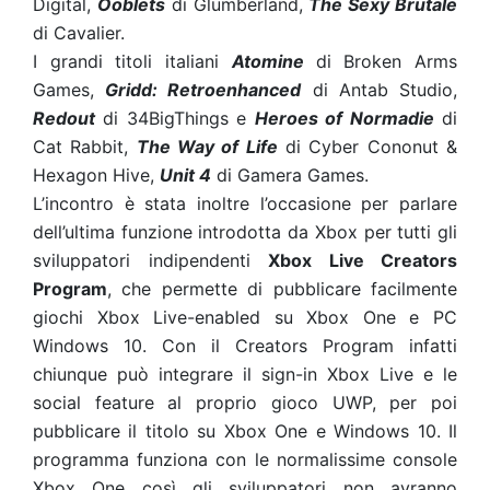
Digital,
Ooblets
di Glumberland,
The Sexy Brutale
di Cavalier.
I grandi titoli italiani
Atomine
di Broken Arms
Games,
Gridd: Retroenhanced
di Antab Studio,
Redout
di 34BigThings e
Heroes of Normadie
di
Cat Rabbit,
The Way of Life
di Cyber Cononut &
Hexagon Hive,
Unit 4
di Gamera Games.
L’incontro è stata inoltre l’occasione per parlare
dell’ultima funzione introdotta da Xbox per tutti gli
sviluppatori indipendenti
Xbox Live Creators
Program
, che permette di pubblicare facilmente
giochi Xbox Live-enabled su Xbox One e PC
Windows 10. Con il Creators Program infatti
chiunque può integrare il sign-in Xbox Live e le
social feature al proprio gioco UWP, per poi
pubblicare il titolo su Xbox One e Windows 10. Il
programma funziona con le normalissime console
Xbox One così gli sviluppatori non avranno