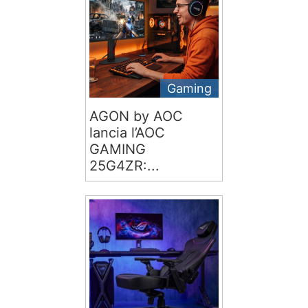
Gaming
AGON by AOC
lancia l’AOC
GAMING
25G4ZR:...