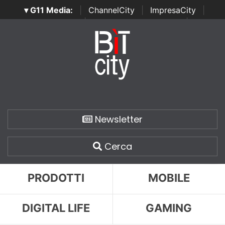
▾ G11 Media:
|
ChannelCity
|
ImpresaCity
|
SecurityOpenLab
|
Italian Channel Awards
|
Italian
Project Awards
|
Italian Security Awards
|
...
Newsletter
Cerca
PRODOTTI
MOBILE
DIGITAL LIFE
GAMING