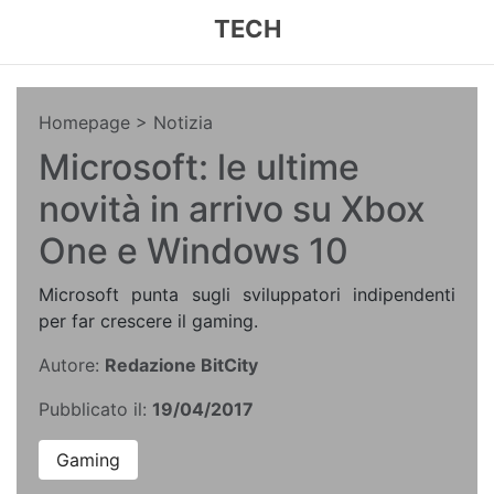
TECH
Homepage
> Notizia
Microsoft: le ultime
novità in arrivo su Xbox
One e Windows 10
Microsoft punta sugli sviluppatori indipendenti
per far crescere il gaming.
Autore:
Redazione BitCity
Pubblicato il:
19/04/2017
Gaming