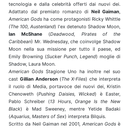
tecnologia e dalla celebrità offerti dai nuovi dei.
Adattato dal premiato romanzo di
Neil Gaiman
,
American Gods
ha come protagonisti Ricky Whittle
(The 100, Austenland
) l'ex detenuto Shadow Moon,
Ian McShane
(
Deadwood, Pirates of the
Caribbean
) Mr. Wednesday, che coinvolge Shadow
Moon nella sua missione per tutto il paese, ed
Emily Browning (
Sucker Punch
,
Legend
) moglie di
Shadow, Laura Moon.
American Gods
Stagione Uno ha inoltre nel suo
cast
Gillian Anderson
(
The X-Files
) che interpreta
il ruolo di Media, portavoce dei nuovi dei, Kristin
Chenoweth (
Pushing Daisies, Wicked
) è Easter,
Pablo Schreiber (
13 Hours
,
Orange Is the New
Black
) è Mad Sweeney, mentre Yetide Badaki
(
Aquarius
,
Masters of Sex
) interpreta Bilquis.
Scritto da Neil Gaiman nel 2001,
American Gods
è