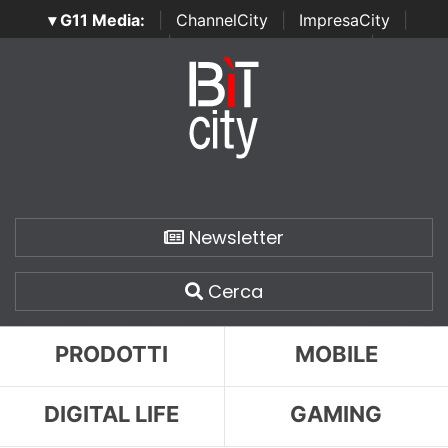
▾ G11 Media:
|
ChannelCity
|
ImpresaCity
|
SecurityOpenLab
|
Italian Channel Awards
|
Italian
Project Awards
|
Italian Security Awards
|
...
Newsletter
Cerca
PRODOTTI
MOBILE
DIGITAL LIFE
GAMING