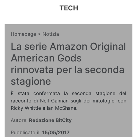
TECH
Homepage
> Notizia
La serie Amazon Original
American Gods
rinnovata per la seconda
stagione
È stata confermata la seconda stagione del
racconto di Neil Gaiman sugli dei mitologici con
Ricky Whittle e Ian McShane.
Autore:
Redazione BitCity
Pubblicato il:
15/05/2017