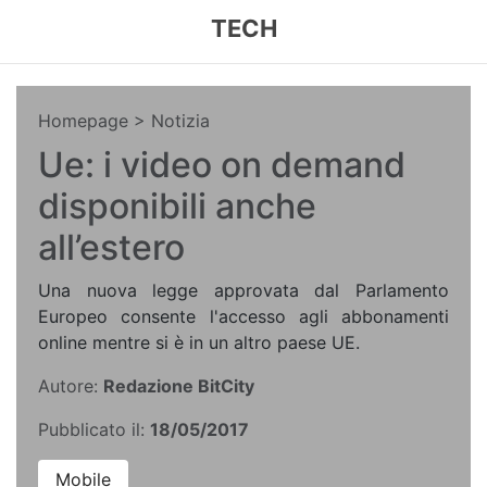
TECH
Homepage
> Notizia
Ue: i video on demand
disponibili anche
all’estero
Una nuova legge approvata dal Parlamento
Europeo consente l'accesso agli abbonamenti
online mentre si è in un altro paese UE.
Autore:
Redazione BitCity
Pubblicato il:
18/05/2017
Mobile