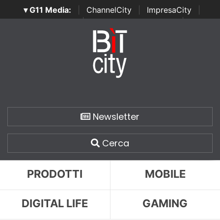
▾ G11 Media:
|
ChannelCity
|
ImpresaCity
|
SecurityOpenLab
|
Italian Channel Awards
|
Italian
Project Awards
|
Italian Security Awards
|
...
Newsletter
Cerca
PRODOTTI
MOBILE
DIGITAL LIFE
GAMING