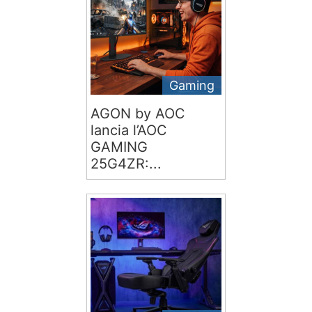
Gaming
AGON by AOC
lancia l’AOC
GAMING
25G4ZR:...