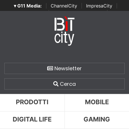
▾ G11 Media:
|
ChannelCity
|
ImpresaCity
|
SecurityOpenLab
|
Italian Channel Awards
|
Italian
Project Awards
|
Italian Security Awards
|
...
Newsletter
Cerca
PRODOTTI
MOBILE
DIGITAL LIFE
GAMING