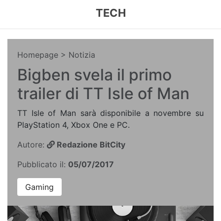
TECH
Homepage
> Notizia
Bigben svela il primo
trailer di TT Isle of Man
TT Isle of Man sarà disponibile a novembre su
PlayStation 4, Xbox One e PC.
Autore:
Redazione BitCity
Pubblicato il:
05/07/2017
Gaming