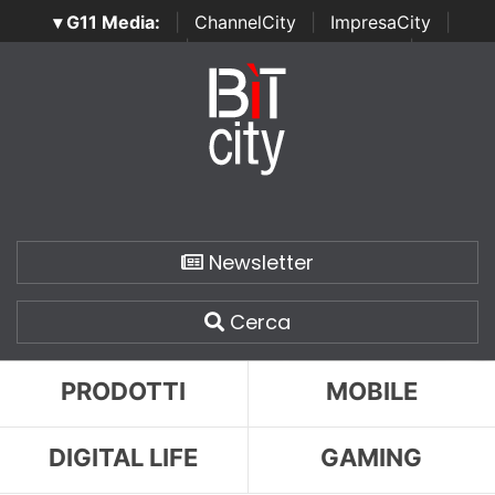
▾ G11 Media:
|
ChannelCity
|
ImpresaCity
|
SecurityOpenLab
|
Italian Channel Awards
|
Italian
Project Awards
|
Italian Security Awards
|
...
Newsletter
Cerca
PRODOTTI
MOBILE
DIGITAL LIFE
GAMING