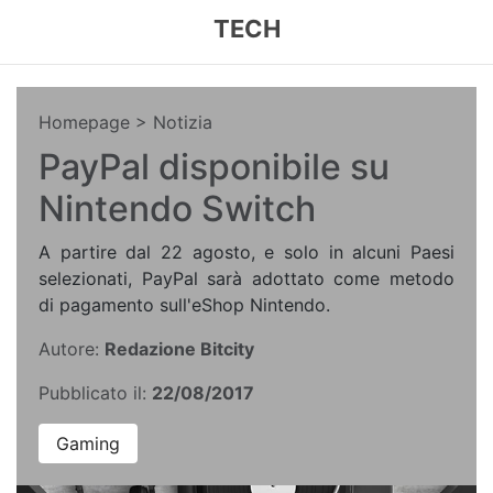
TECH
Homepage
> Notizia
PayPal disponibile su
Nintendo Switch
A partire dal 22 agosto, e solo in alcuni Paesi
selezionati, PayPal sarà adottato come metodo
di pagamento sull'eShop Nintendo.
Autore:
Redazione Bitcity
Pubblicato il:
22/08/2017
Gaming