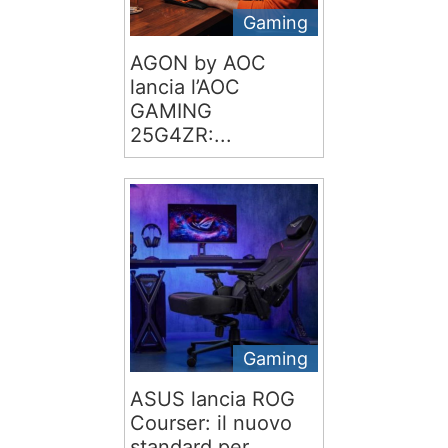
Gaming
AGON by AOC
lancia l’AOC
GAMING
25G4ZR:...
Gaming
ASUS lancia ROG
Courser: il nuovo
standard per...