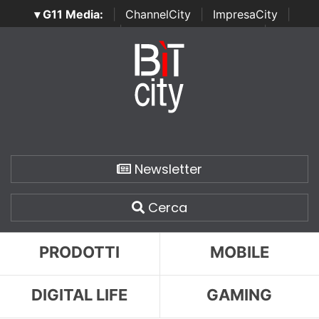
▾ G11 Media:
|
ChannelCity
|
ImpresaCity
|
SecurityOpenLab
|
Italian Channel Awards
|
Italian
Project Awards
|
Italian Security Awards
|
...
Newsletter
Cerca
PRODOTTI
MOBILE
DIGITAL LIFE
GAMING