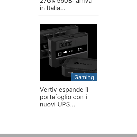
27GM950B: arriva
in Italia...
Gaming
Vertiv espande il
portafoglio con i
nuovi UPS...