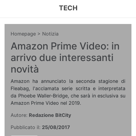
TECH
Homepage
> Notizia
Amazon Prime Video: in
arrivo due interessanti
novità
Amazon ha annunciato la seconda stagione di
Fleabag, l'acclamata serie scritta e interpretata
da Phoebe Waller-Bridge, che sarà in esclusiva su
Amazon Prime Video nel 2019.
Autore:
Redazione BitCity
Pubblicato il:
25/08/2017