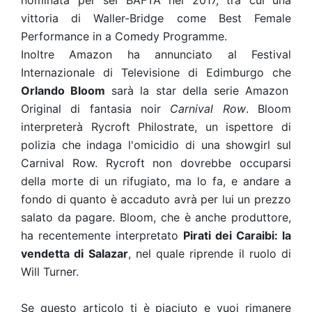
nominata per sei BAFTA nel 2017, tra cui una
vittoria di Waller-Bridge come Best Female
Performance in a Comedy Programme.
Inoltre Amazon ha annunciato al Festival
Internazionale di Televisione di Edimburgo che
Orlando Bloom
sarà la star della serie Amazon
Original di fantasia noir
Carnival Row
. Bloom
interpreterà Rycroft Philostrate, un ispettore di
polizia che indaga l'omicidio di una showgirl sul
Carnival Row. Rycroft non dovrebbe occuparsi
della morte di un rifugiato, ma lo fa, e andare a
fondo di quanto è accaduto avrà per lui un prezzo
salato da pagare. Bloom, che è anche produttore,
ha recentemente interpretato
Pirati dei Caraibi: la
vendetta di Salazar
, nel quale riprende il ruolo di
Will Turner.
Se questo articolo ti è piaciuto e vuoi rimanere