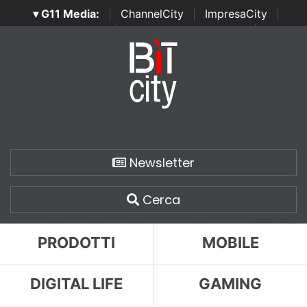
▾ G11 Media:
|
ChannelCity
|
ImpresaCity
|
SecurityOpenLab
|
Italian Channel Awards
|
Italian
Project Awards
|
Italian Security Awards
|
...
Newsletter
Cerca
PRODOTTI
MOBILE
DIGITAL LIFE
GAMING