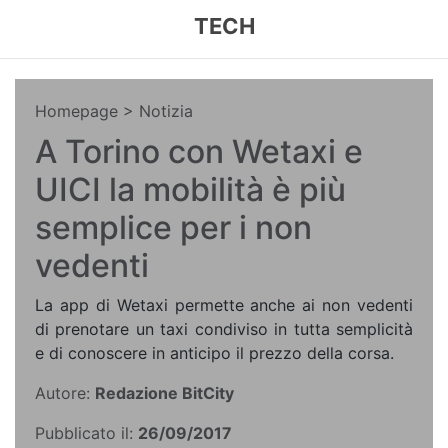
TECH
Homepage
> Notizia
A Torino con Wetaxi e
UICI la mobilità è più
semplice per i non
vedenti
La app di Wetaxi permette anche ai non vedenti
di prenotare un taxi condiviso in tutta semplicità
e di conoscere in anticipo il prezzo della corsa.
Autore:
Redazione BitCity
Pubblicato il:
26/09/2017