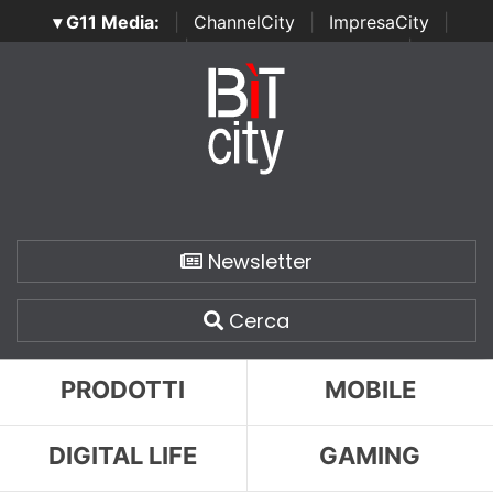
▾ G11 Media:
|
ChannelCity
|
ImpresaCity
|
SecurityOpenLab
|
Italian Channel Awards
|
Italian
Project Awards
|
Italian Security Awards
|
...
Newsletter
Cerca
PRODOTTI
MOBILE
DIGITAL LIFE
GAMING