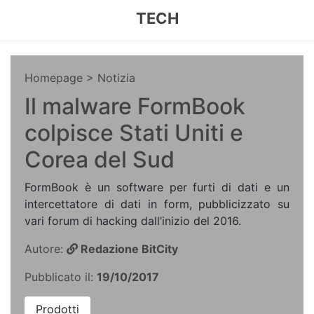
TECH
Homepage
> Notizia
Il malware FormBook
colpisce Stati Uniti e
Corea del Sud
FormBook è un software per furti di dati e un
intercettatore di dati in form, pubblicizzato su
vari forum di hacking dall’inizio del 2016.
Autore:
Redazione BitCity
Pubblicato il:
19/10/2017
Prodotti