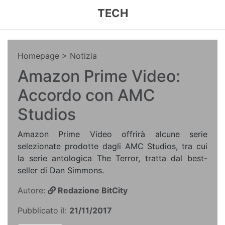
TECH
Homepage
> Notizia
Amazon Prime Video:
Accordo con AMC
Studios
Amazon Prime Video offrirà alcune serie
selezionate prodotte dagli AMC Studios, tra cui
la serie antologica The Terror, tratta dal best-
seller di Dan Simmons.
Autore:
Redazione BitCity
Pubblicato il:
21/11/2017