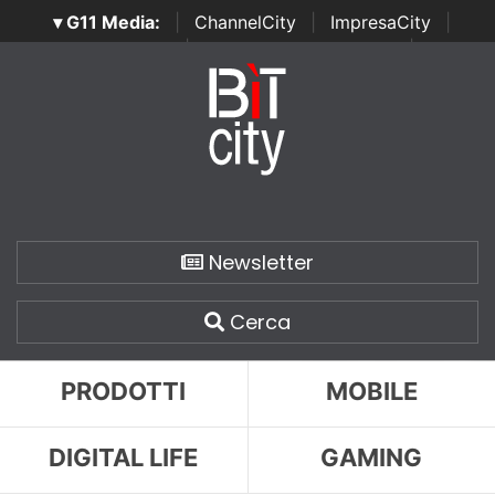
▾ G11 Media:
|
ChannelCity
|
ImpresaCity
|
SecurityOpenLab
|
Italian Channel Awards
|
Italian
Project Awards
|
Italian Security Awards
|
...
Newsletter
Cerca
PRODOTTI
MOBILE
DIGITAL LIFE
GAMING