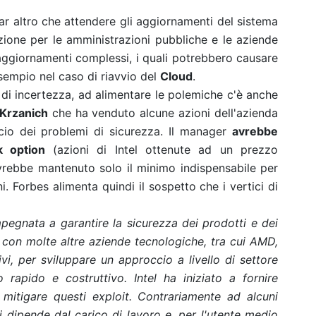
ar altro che attendere gli aggiornamenti del sistema
zione per le amministrazioni pubbliche e le aziende
ggiornamenti complessi, i quali potrebbero causare
sempio nel caso di riavvio del
Cloud
.
i incertezza, ad alimentare le polemiche c'è anche
 Krzanich
che ha venduto alcune azioni dell'azienda
cio dei problemi di sicurezza. Il manager
avrebbe
k option
(azioni di Intel ottenute ad un prezzo
vrebbe mantenuto solo il minimo indispensabile per
. Forbes alimenta quindi il sospetto che i vertici di
pegnata a garantire la sicurezza dei prodotti e dei
o con molte altre aziende tecnologiche, tra cui AMD,
ivi, per sviluppare un approccio a livello di settore
rapido e costruttivo. Intel ha iniziato a fornire
mitigare questi exploit. Contrariamente ad alcuni
ni dipende dal carico di lavoro e, per l'utente medio