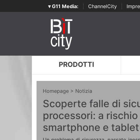
▾ G11 Media:
|
ChannelCity
|
Impre
PRODOTTI
Homepage
> Notizia
Scoperte falle di sic
processori: a rischio
smartphone e tablet
Un problema di sicurezza, passato inoss