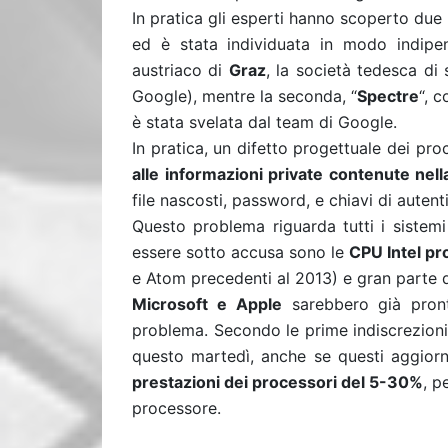
In pratica gli esperti hanno scoperto due 
ed è stata individuata in modo indipend
austriaco di
Graz
, la società tedesca di
Google), mentre la seconda, “
Spectre
“, c
è stata svelata dal team di Google.
In pratica, un difetto progettuale dei pr
alle informazioni private contenute nell
file nascosti, password, e chiavi di autent
Questo problema riguarda tutti i sistemi
essere sotto accusa sono le
CPU Intel pr
e Atom precedenti al 2013) e gran parte
Microsoft e Apple
sarebbero già pronte
problema. Secondo le prime indiscrezion
questo martedì, anche se questi aggio
prestazioni dei processori del 5-30%
, p
processore.