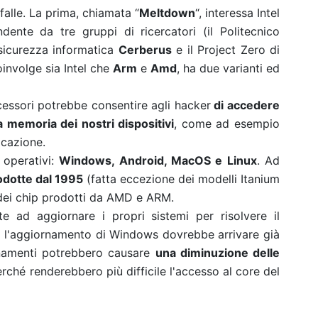
falle. La prima, chiamata “
Meltdown
“, interessa Intel
ente da tre gruppi di ricercatori (il Politecnico
 sicurezza informatica
Cerberus
e il Project Zero di
oinvolge sia Intel che
Arm
e
Amd
, ha due varianti ed
ocessori potrebbe consentire agli hacker
di accedere
a memoria dei nostri dispositivi
, come ad esempio
icazione.
 operativi:
Windows, Android, MacOS e Linux
. Ad
odotte dal 1995
(fatta eccezione dei modelli Itanium
 dei chip prodotti da AMD e ARM.
 ad aggiornare i propri sistemi per risolvere il
i l'aggiornamento di Windows dovrebbe arrivare già
rnamenti potrebbero causare
una diminuzione delle
erché renderebbero più difficile l'accesso al core del