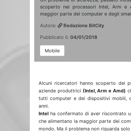
scoperto nei processori Intel, Arm e
maggior parte dei computer e degli sma
Autore:
Redazione BitCity
Pubblicato il:
04/01/2018
Mobile
Alcuni ricercatori hanno scoperto dei pr
aziende produttrici
(Intel, Arm e Amd)
ch
tutti computer e dei dispositivi mobili,
anni.
Intel
ha confermato di aver riscontrato un
che alimentano la maggior parte dei compu
mondo. Ma il problema non riguarda solo