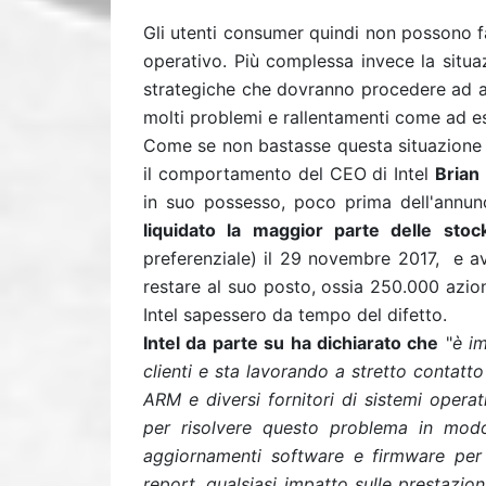
Gli utenti consumer quindi non possono f
operativo. Più complessa invece la situa
strategiche che dovranno procedere ad a
molti problemi e rallentamenti come ad e
Come se non bastasse questa situazione d
il comportamento del CEO di Intel
Brian
in suo possesso, poco prima dell'annun
liquidato la maggior parte delle stoc
preferenziale) il 29 novembre 2017, e a
restare al suo posto, ossia 250.000 azioni
Intel sapessero da tempo del difetto.
Intel da parte su ha dichiarato che
"
è im
clienti e sta lavorando a stretto contatt
ARM e diversi fornitori di sistemi operat
per risolvere questo problema in modo 
aggiornamenti software e firmware per 
report, qualsiasi impatto sulle prestazio