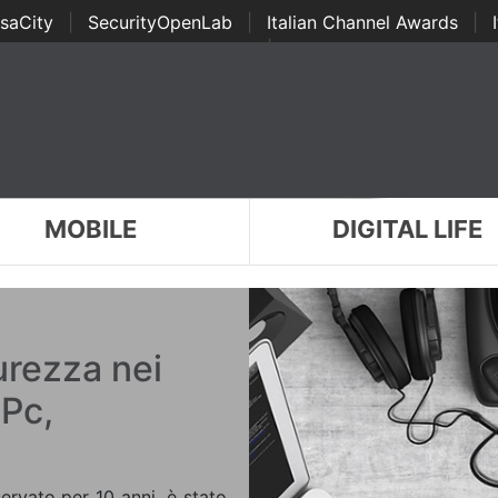
saCity
|
SecurityOpenLab
|
Italian Channel Awards
|
Awards
|
...
MOBILE
DIGITAL LIFE
urezza nei
 Pc,
ervato per 10 anni, è stato