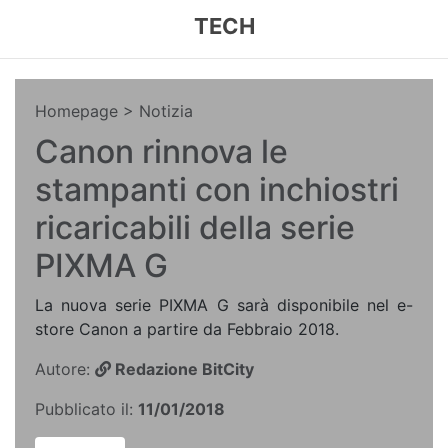
TECH
Homepage
> Notizia
Canon rinnova le
stampanti con inchiostri
ricaricabili della serie
PIXMA G
La nuova serie PIXMA G sarà disponibile nel e-
store Canon a partire da Febbraio 2018.
Autore:
Redazione BitCity
Pubblicato il:
11/01/2018