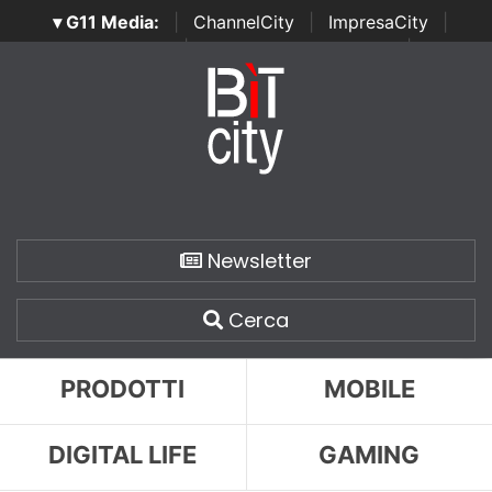
▾ G11 Media:
|
ChannelCity
|
ImpresaCity
|
SecurityOpenLab
|
Italian Channel Awards
|
Italian
Project Awards
|
Italian Security Awards
|
...
Newsletter
Cerca
PRODOTTI
MOBILE
DIGITAL LIFE
GAMING