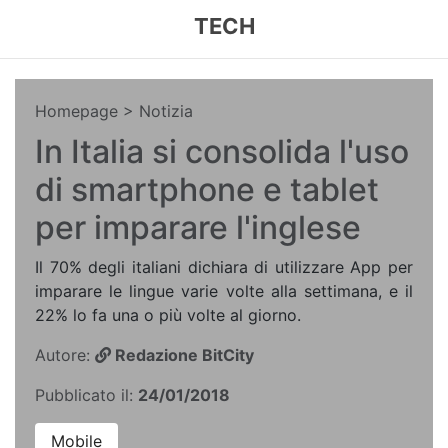
TECH
Homepage
> Notizia
In Italia si consolida l'uso
di smartphone e tablet
per imparare l'inglese
Il 70% degli italiani dichiara di utilizzare App per
imparare le lingue varie volte alla settimana, e il
22% lo fa una o più volte al giorno.
Autore:
Redazione BitCity
Pubblicato il:
24/01/2018
Mobile