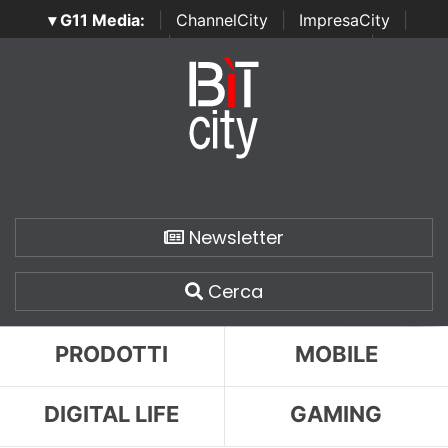
▾ G11 Media:
|
ChannelCity
|
ImpresaCity
|
SecurityOpenLab
|
Italian Channel Awards
|
Italian
Project Awards
|
Italian Security Awards
|
...
Newsletter
Cerca
PRODOTTI
MOBILE
DIGITAL LIFE
GAMING