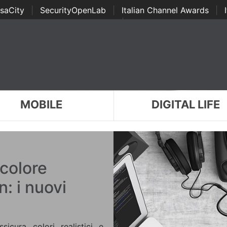
saCity
|
SecurityOpenLab
|
Italian Channel Awards
|
Awards
|
...
MOBILE
DIGITAL LIFE
 colore
n: i nuovi
cura colori realistici e