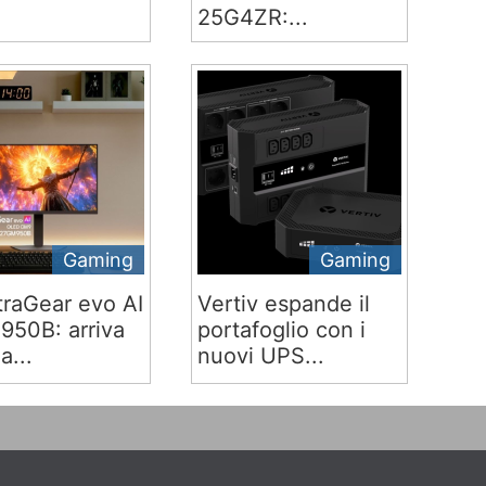
25G4ZR:...
Gaming
Gaming
traGear evo AI
Vertiv espande il
50B: arriva
portafoglio con i
ia...
nuovi UPS...