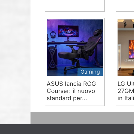
Gaming
ASUS lancia ROG
LG Ul
Courser: il nuovo
27GM9
standard per...
in Ital