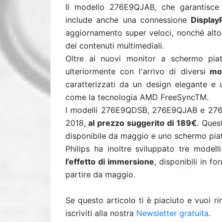
Il modello 276E9QJAB, che garantisce
include anche una connessione
Display
aggiornamento super veloci, nonché altop
dei contenuti multimediali.
Oltre ai nuovi monitor a schermo piat
ulteriormente con l'arrivo di diversi
mod
caratterizzati da un design elegante e 
come la tecnologia AMD FreeSyncTM.
I modelli 276E9QDSB, 276E9QJAB e 276E
2018,
al prezzo suggerito di 189€
. Ques
disponibile da maggio e uno schermo piatt
Philips ha inoltre sviluppato tre model
l'effetto di immersione
, disponibili in 
partire da maggio.
Se questo articolo ti è piaciuto e vuoi 
iscriviti alla nostra
Newsletter gratuita
.