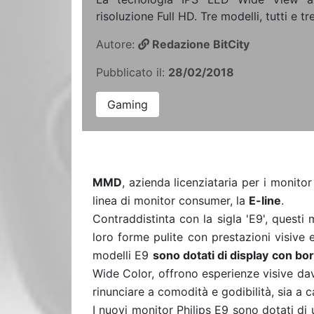
risoluzione Full HD. Tre modelli, tutti e t
Autore:
Redazione BitCity
Pubblicato il:
28/02/2018
Gaming
MMD
, azienda licenziataria per i monito
linea di monitor consumer, la
E-line
.
Contraddistinta con la sigla 'E9', questi 
loro forme pulite con prestazioni visive e
modelli E9
sono dotati di display con bord
Wide Color, offrono esperienze visive dav
rinunciare a comodità e godibilità, sia a c
I nuovi monitor Philips E9 sono dotati di