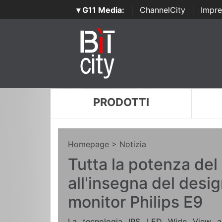
▾ G11 Media:
|
ChannelCity
|
Impre
PRODOTTI
Homepage
> Notizia
Tutta la potenza del
all'insegna del desig
monitor Philips E9
La tecnologia IPS LED Wide View assi