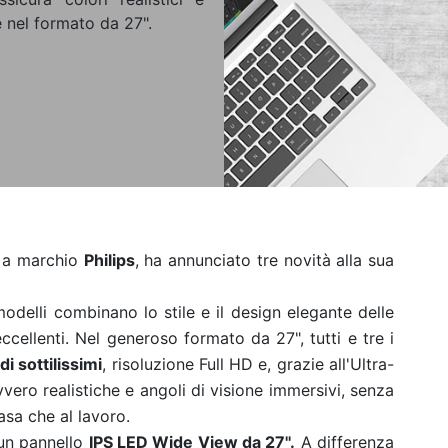
re nel formato da 27".
r a marchio
Philips
, ha annunciato tre novità alla sua
modelli combinano lo stile e il design elegante delle
ccellenti. Nel generoso formato da 27", tutti e tre i
i sottilissimi
, risoluzione Full HD e, grazie all'Ultra-
vero realistiche e angoli di visione immersivi, senza
asa che al lavoro.
 un pannello
IPS LED Wide View da 27''.
A differenza