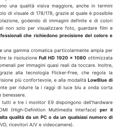
cono una qualità visiva maggiore, anche in termini
lo di visuale di 178/178, grazie al quale è possibile
lazione, godendo di immagini definite e di colori
eali non solo per visualizzare foto, guardare film e
essionali che richiedono precisione del colore e
sce una gamma cromatica particolarmente ampia per
ntre la risoluzione
Full HD 1920 x 1080
ottimizzata
omenali per immagini quasi reali da toccare. Inoltre,
razie alla tecnologia Flicker-Free, che regola la
visione più confortevole, e alla modalità
LowBlue di
gente per ridurre la i raggi di luce blu a onda corta
e benessere.
e, tutti e tre i monitor E9 dispongono dell'hardware
DMI (High-Definition Multimedia Interface)
per il
 alta qualità da un PC o da un qualsiasi numero di
DVD, ricevitori A/V e videocamere).