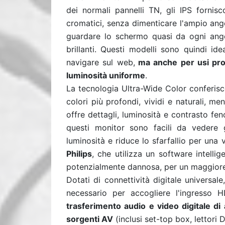
dei normali pannelli TN, gli IPS fornis
cromatici, senza dimenticare l'ampio ango
guardare lo schermo quasi da ogni ango
brillanti. Questi modelli sono quindi id
navigare sul web,
ma anche per usi prof
luminosità uniforme
.
La tecnologia Ultra-Wide Color conferi
colori più profondi, vividi e naturali, me
offre dettagli, luminosità e contrasto fen
questi monitor sono facili da vedere g
luminosità e riduce lo sfarfallio per una 
Philips
, che utilizza un software intelli
potenzialmente dannosa, per un maggior
Dotati di connettività digitale universal
necessario per accogliere l'ingresso H
trasferimento audio e video digitale di
sorgenti AV
(inclusi set-top box, lettori 