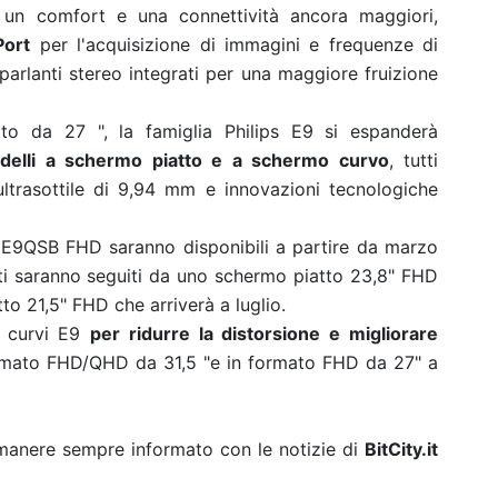
 un comfort e una connettività ancora maggiori,
Port
per l'acquisizione di immagini e frequenze di
arlanti stereo integrati per una maggiore fruizione
to da 27 ", la famiglia Philips E9 si espanderà
elli a schermo piatto e a schermo curvo
, tutti
ultrasottile di 9,94 mm e innovazioni tecnologiche
9QSB FHD saranno disponibili a partire da marzo
ti saranno seguiti da uno schermo piatto 23,8" FHD
o 21,5" FHD che arriverà a luglio.
li curvi E9
per ridurre la distorsione e migliorare
formato FHD/QHD da 31,5 "e in formato FHD da 27" a
rimanere sempre informato con le notizie di
BitCity.it