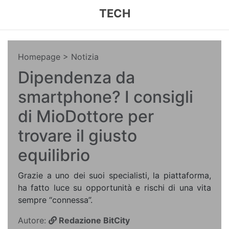
TECH
Homepage
> Notizia
Dipendenza da
smartphone? I consigli
di MioDottore per
trovare il giusto
equilibrio
Grazie a uno dei suoi specialisti, la piattaforma,
ha fatto luce su opportunità e rischi di una vita
sempre “connessa”.
Autore:
Redazione BitCity