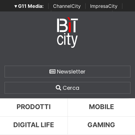
▾ G11 Media:
|
ChannelCity
|
ImpresaCity
|
SecurityOpenLab
|
Italian Channel Awards
|
Italian
Project Awards
|
Italian Security Awards
|
...
Newsletter
Cerca
PRODOTTI
MOBILE
DIGITAL LIFE
GAMING