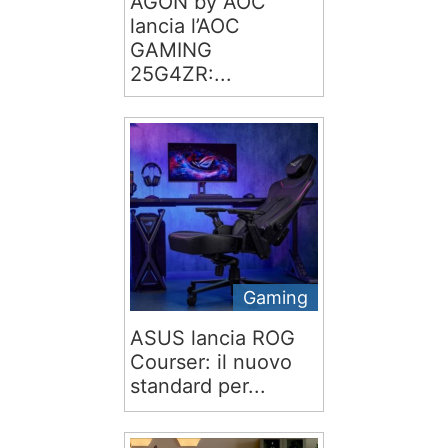
AGON by AOC
lancia l’AOC
GAMING
25G4ZR:...
Gaming
ASUS lancia ROG
Courser: il nuovo
standard per...