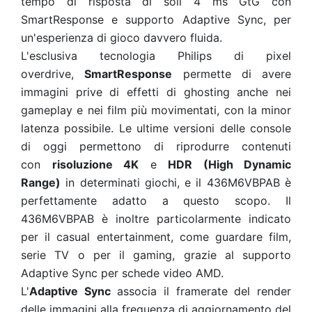
tempo di risposta di soli 4 ms GtG con
SmartResponse e supporto Adaptive Sync, per
un'esperienza di gioco davvero fluida.
L'esclusiva tecnologia Philips di pixel
overdrive,
SmartResponse
permette di avere
immagini prive di effetti di ghosting anche nei
gameplay e nei film più movimentati, con la minor
latenza possibile. Le ultime versioni delle console
di oggi permettono di riprodurre contenuti
con
risoluzione 4K
e
HDR (High Dynamic
Range)
in determinati giochi, e il 436M6VBPAB è
perfettamente adatto a questo scopo. Il
436M6VBPAB è inoltre particolarmente indicato
per il casual entertainment, come guardare film,
serie TV o per il gaming, grazie al supporto
Adaptive Sync per schede video AMD.
L'
Adaptive Sync
associa il framerate del render
delle immagini alla frequenza di aggiornamento del