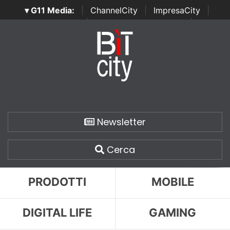
▾ G11 Media:
|
ChannelCity
|
ImpresaCity
|
SecurityOpenLab
|
Italian Channel Awards
|
Italian
Project Awards
|
Italian Security Awards
|
...
Newsletter
Cerca
PRODOTTI
MOBILE
DIGITAL LIFE
GAMING