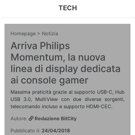
TECH
Homepage
> Notizia
Arriva Philips
Momentum, la nuova
linea di display dedicata
ai console gamer
Massima praticità grazie al supporto USB-C, Hub
USB 3.0, MultiView con due diverse sorgenti,
telecomando incluso e supporto HDMI-CEC.
Autore:
Redazione BitCity
Pubblicato il:
24/04/2018