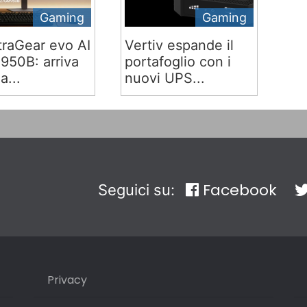
Gaming
Gaming
traGear evo AI
Vertiv espande il
50B: arriva
portafoglio con i
ia...
nuovi UPS...
Facebook
Seguici su:
Privacy