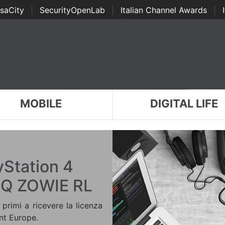
saCity
|
SecurityOpenLab
|
Italian Channel Awards
|
Awards
|
...
MOBILE
DIGITAL LIFE
yStation 4
enQ ZOWIE RL
primi a ricevere la licenza
ent Europe.