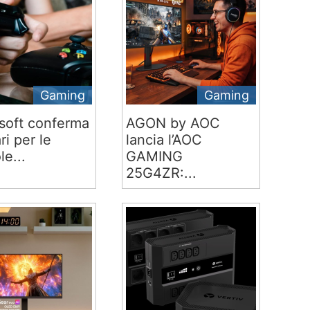
Gaming
Gaming
soft conferma
AGON by AOC
ari per le
lancia l’AOC
le...
GAMING
25G4ZR:...