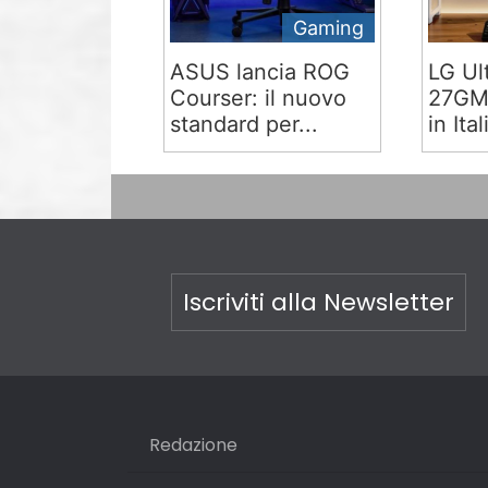
Gaming
ASUS lancia ROG
LG Ul
Courser: il nuovo
27GM9
standard per...
in Ital
Iscriviti alla Newsletter
Redazione