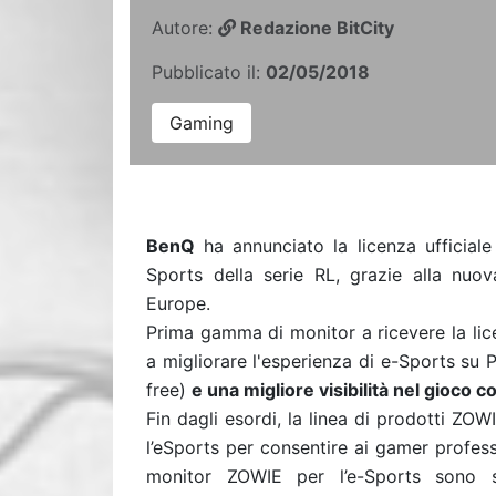
Autore:
Redazione BitCity
Pubblicato il:
02/05/2018
Gaming
BenQ
ha annunciato la licenza ufficiale
Sports della serie RL, grazie alla nuo
Europe.
Prima gamma di monitor a ricevere la lice
a migliorare l'esperienza di e-Sports su 
free)
e una migliore visibilità nel gioco c
Fin dagli esordi, la linea di prodotti ZOW
l’eSports per consentire ai gamer professi
monitor ZOWIE per l’e-Sports sono 