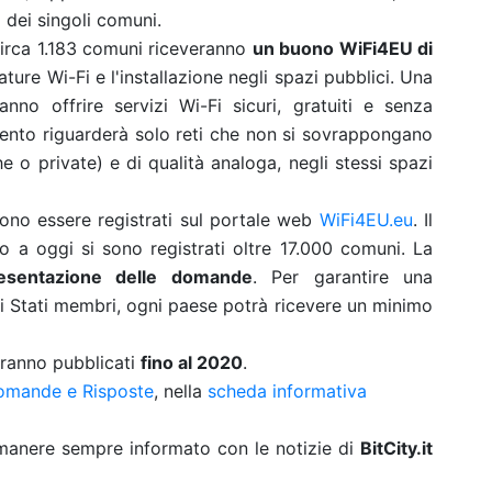
dei singoli comuni.
circa 1.183 comuni riceveranno
un buono WiFi4EU di
ture Wi-Fi e l'installazione negli spazi pubblici. Una
nno offrire servizi Wi-Fi sicuri, gratuiti e senza
amento riguarderà solo reti che non si sovrappongano
he o private) e di qualità analoga, negli stessi spazi
no essere registrati sul portale web
WiFi4EU.eu
. Il
o a oggi si sono registrati oltre 17.000 comuni. La
resentazione delle domande
. Per garantire una
gli Stati membri, ogni paese potrà ricevere un minimo
saranno pubblicati
fino al 2020
.
omande e Risposte
, nella
scheda informativa
rimanere sempre informato con le notizie di
BitCity.it