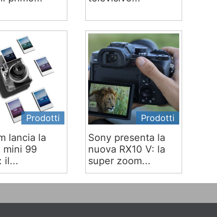
Prodotti
Prodotti
lm lancia la
Sony presenta la
x mini 99
nuova RX10 V: la
 il...
super zoom...