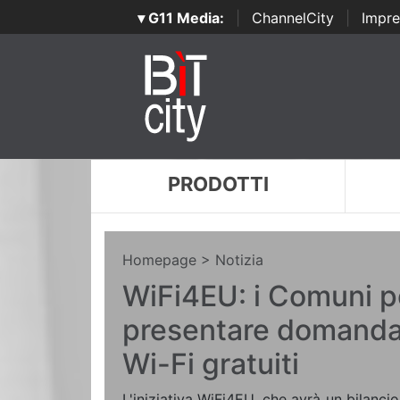
▾ G11 Media:
|
ChannelCity
|
Impre
PRODOTTI
Homepage
> Notizia
WiFi4EU: i Comuni 
presentare domanda
Wi-Fi gratuiti
L'iniziativa WiFi4EU, che avrà un bilancio 