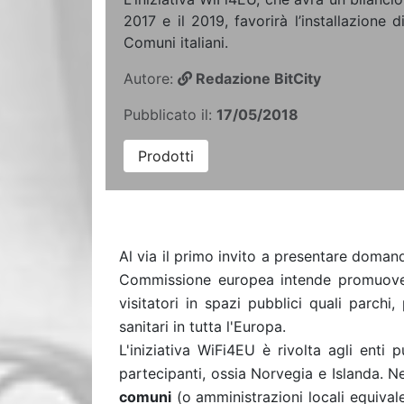
2017 e il 2019, favorirà l’installazione di
Comuni italiani.
Autore:
Redazione BitCity
Pubblicato il:
17/05/2018
Prodotti
Al via il primo invito a presentare doma
Commissione europea intende promuov
visitatori in spazi pubblici quali parchi,
sanitari in tutta l'Europa.
L'iniziativa WiFi4EU è rivolta agli enti
partecipanti, ossia Norvegia e Islanda. Ne
comuni
(o amministrazioni locali equival