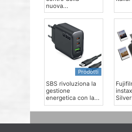
nuova...
Prodotti
SBS rivoluziona la
Fujifi
gestione
insta
energetica con la...
Silver: