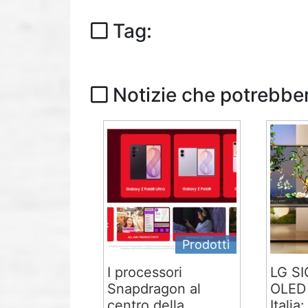
Tag:
Notizie che potrebber
Prodotti
I processori
LG S
Snapdragon al
OLED 
centro della
Italia: