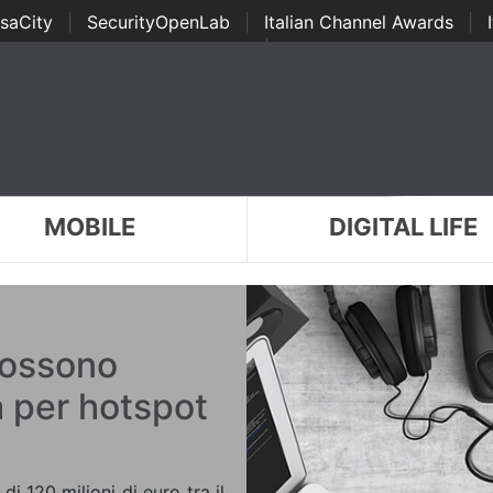
saCity
|
SecurityOpenLab
|
Italian Channel Awards
|
Awards
|
...
MOBILE
DIGITAL LIFE
possono
 per hotspot
di 120 milioni di euro tra il