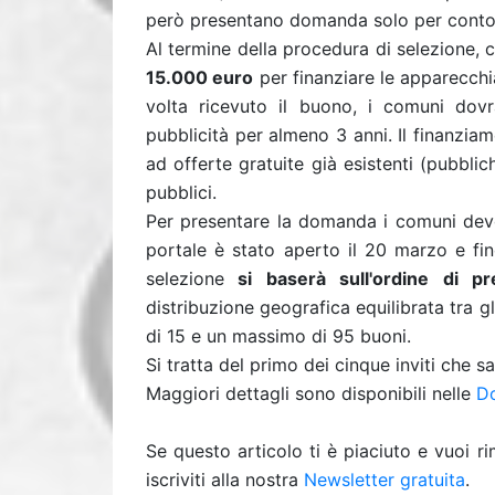
però presentano domanda solo per conto 
Al termine della procedura di selezione, 
15.000 euro
per finanziare le apparecchia
volta ricevuto il buono, i comuni dovra
pubblicità per almeno 3 anni. Il finanzi
ad offerte gratuite già esistenti (pubblic
pubblici.
Per presentare la domanda i comuni devo
portale è stato aperto il 20 marzo e fin
selezione
si baserà sull'ordine di p
distribuzione geografica equilibrata tra 
di 15 e un massimo di 95 buoni.
Si tratta del primo dei cinque inviti che 
Maggiori dettagli sono disponibili nelle
D
Se questo articolo ti è piaciuto e vuoi 
iscriviti alla nostra
Newsletter gratuita
.