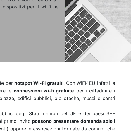
 dispositivi per il wi-fi nei
nde per
hotspot Wi-Fi gratuiti
. Con WiFI4EU infatti la
ere le
connessioni wi-fi gratuite
per i cittadini e i
 piazze, edifici pubblici, biblioteche, musei e centri
 pubblici degli Stati membri dell'UE e dei paesi SEE
l primo invito
possono presentare domanda solo i
enti) oppure le associazioni formate da comuni, che