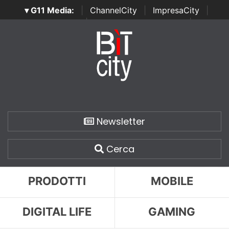
▾ G11 Media:
|
ChannelCity
|
ImpresaCity
|
SecurityOpenLab
|
Italian Channel Awards
|
Italian
Project Awards
|
Italian Security Awards
|
...
Newsletter
Cerca
PRODOTTI
MOBILE
DIGITAL LIFE
GAMING