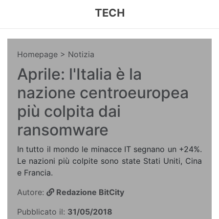
TECH
Homepage
> Notizia
Aprile: l'Italia è la
nazione centroeuropea
più colpita dai
ransomware
In tutto il mondo le minacce IT segnano un +24%.
Le nazioni più colpite sono state Stati Uniti, Cina
e Francia.
Autore:
Redazione BitCity
Pubblicato il:
31/05/2018