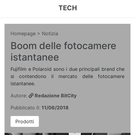
TECH
Homepage
> Notizia
Boom delle fotocamere
istantanee
Fujifilm e Polaroid sono i due principali brand che
si contendono il mercato delle fotocamere
istantanee.
Autore:
Redazione BitCity
Pubblicato il:
11/06/2018
Prodotti