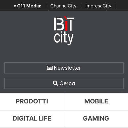
▾ G11 Media:
|
ChannelCity
|
ImpresaCity
|
SecurityOpenLab
|
Italian Channel Awards
|
Italian
Project Awards
|
Italian Security Awards
|
...
Newsletter
Cerca
PRODOTTI
MOBILE
DIGITAL LIFE
GAMING