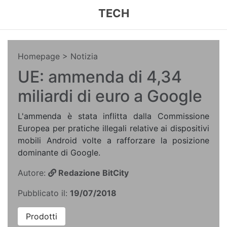
TECH
Homepage
> Notizia
UE: ammenda di 4,34
miliardi di euro a Google
L'ammenda è stata inflitta dalla Commissione
Europea per pratiche illegali relative ai dispositivi
mobili Android volte a rafforzare la posizione
dominante di Google.
Autore:
Redazione BitCity
Pubblicato il:
19/07/2018
Prodotti