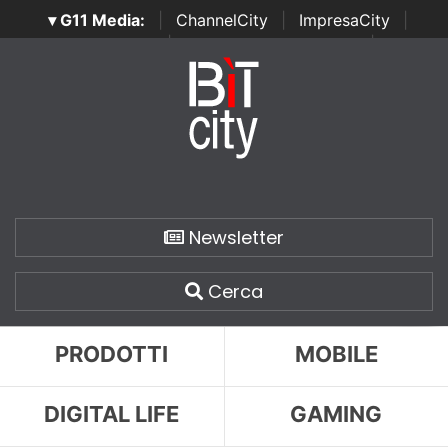
▾ G11 Media:
|
ChannelCity
|
ImpresaCity
|
SecurityOpenLab
|
Italian Channel Awards
|
Italian
Project Awards
|
Italian Security Awards
|
...
Newsletter
Cerca
PRODOTTI
MOBILE
DIGITAL LIFE
GAMING