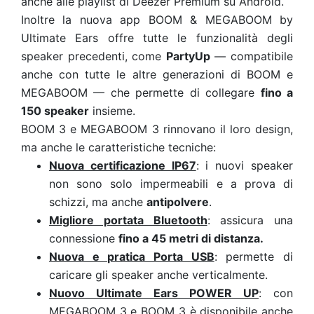
anche alle playlist di Deezer Premium su Android.
Inoltre la nuova app BOOM & MEGABOOM by
Ultimate Ears offre tutte le funzionalità degli
speaker precedenti, come
PartyUp
— compatibile
anche con tutte le altre generazioni di BOOM e
MEGABOOM — che permette di collegare
fino a
150 speaker
insieme.
BOOM 3 e MEGABOOM 3 rinnovano il loro design,
ma anche le caratteristiche tecniche:
Nuova certificazione IP67
: i nuovi speaker
non sono solo impermeabili e a prova di
schizzi, ma anche
antipolvere
.
Migliore portata Bluetooth
: assicura una
connessione
fino a 45 metri di distanza.
Nuova e pratica Porta USB
: permette di
caricare gli speaker anche verticalmente.
Nuovo Ultimate Ears POWER UP
: con
MEGABOOM 3 e BOOM 3 è disponibile anche