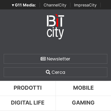
▾ G11 Media:
|
ChannelCity
|
ImpresaCity
|
SecurityOpenLab
|
Italian Channel Awards
|
Italian
Project Awards
|
Italian Security Awards
|
...
Newsletter
Cerca
PRODOTTI
MOBILE
DIGITAL LIFE
GAMING