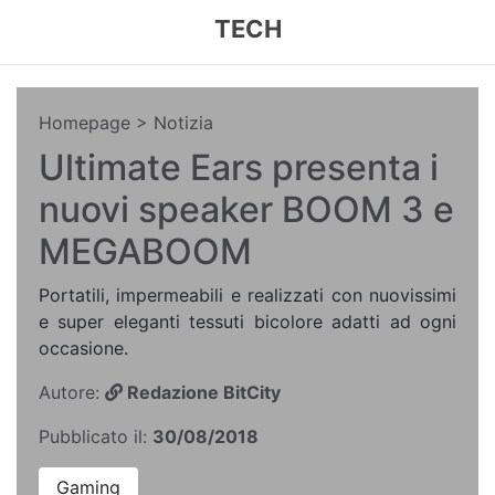
TECH
Homepage
> Notizia
Ultimate Ears presenta i
nuovi speaker BOOM 3 e
MEGABOOM
Portatili, impermeabili e realizzati con nuovissimi
e super eleganti tessuti bicolore adatti ad ogni
occasione.
Autore:
Redazione BitCity
Pubblicato il:
30/08/2018
Gaming