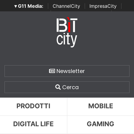
▾ G11 Media:
|
ChannelCity
|
ImpresaCity
|
SecurityOpenLab
|
Italian Channel Awards
|
Italian
Project Awards
|
Italian Security Awards
|
...
Newsletter
Cerca
PRODOTTI
MOBILE
DIGITAL LIFE
GAMING