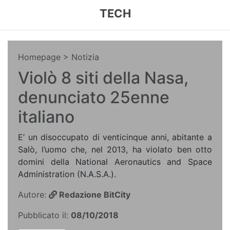
TECH
Homepage
> Notizia
Violò 8 siti della Nasa,
denunciato 25enne
italiano
E’ un disoccupato di venticinque anni, abitante a
Salò, l’uomo che, nel 2013, ha violato ben otto
domini della National Aeronautics and Space
Administration (N.A.S.A.).
Autore:
Redazione BitCity
Pubblicato il:
08/10/2018