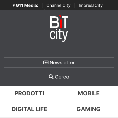
▾ G11 Media:
|
ChannelCity
|
ImpresaCity
|
SecurityOpenLab
|
Italian Channel Awards
|
Italian
Project Awards
|
Italian Security Awards
|
...
Newsletter
Cerca
PRODOTTI
MOBILE
DIGITAL LIFE
GAMING