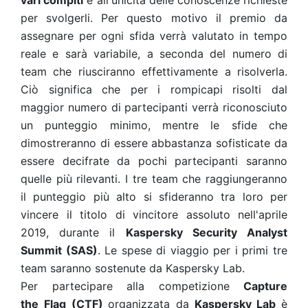
vari compiti
e all'unicità delle conoscenze richieste
per svolgerli. Per questo motivo il premio da
assegnare per ogni sfida verrà valutato in tempo
reale e sarà variabile, a seconda del numero di
team che riusciranno effettivamente a risolverla.
Ciò significa che per i rompicapi risolti dal
maggior numero di partecipanti verrà riconosciuto
un punteggio minimo, mentre le sfide che
dimostreranno di essere abbastanza sofisticate da
essere decifrate da pochi partecipanti saranno
quelle più rilevanti. I tre team che raggiungeranno
il punteggio più alto si sfideranno tra loro per
vincere il titolo di vincitore assoluto nell'aprile
2019, durante il
Kaspersky Security Analyst
Summit (SAS)
. Le spese di viaggio per i primi tre
team saranno sostenute da Kaspersky Lab.
Per partecipare alla competizione
Capture
the
Flag
(CTF)
organizzata da
Kaspersky Lab
è