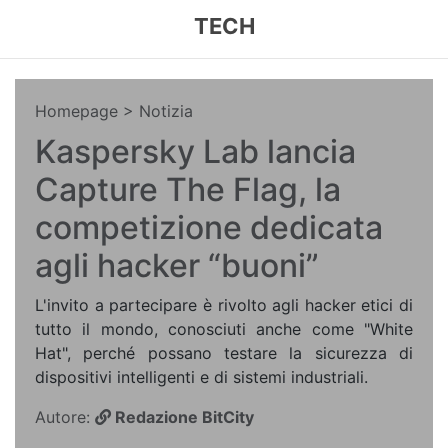
TECH
Homepage
> Notizia
Kaspersky Lab lancia
Capture The Flag, la
competizione dedicata
agli hacker “buoni”
L'invito a partecipare è rivolto agli hacker etici di
tutto il mondo, conosciuti anche come "White
Hat", perché possano testare la sicurezza di
dispositivi intelligenti e di sistemi industriali.
Autore:
Redazione BitCity