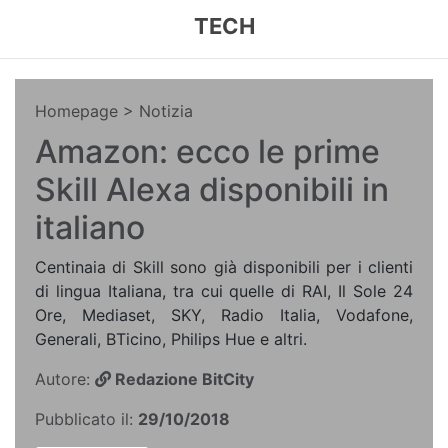
TECH
Homepage
> Notizia
Amazon: ecco le prime
Skill Alexa disponibili in
italiano
Centinaia di Skill sono già disponibili per i clienti
di lingua Italiana, tra cui quelle di RAI, Il Sole 24
Ore, Mediaset, SKY, Radio Italia, Vodafone,
Generali, BTicino, Philips Hue e altri.
Autore:
Redazione BitCity
Pubblicato il:
29/10/2018