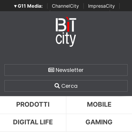
▾ G11 Media:
|
ChannelCity
|
ImpresaCity
|
SecurityOpenLab
|
Italian Channel Awards
|
Italian
Project Awards
|
Italian Security Awards
|
...
Newsletter
Cerca
PRODOTTI
MOBILE
DIGITAL LIFE
GAMING