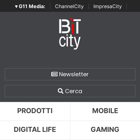
▾ G11 Media:
|
ChannelCity
|
ImpresaCity
|
SecurityOpenLab
|
Italian Channel Awards
|
Italian
Project Awards
|
Italian Security Awards
|
...
Newsletter
Cerca
PRODOTTI
MOBILE
DIGITAL LIFE
GAMING