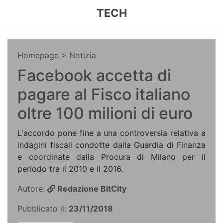
TECH
Homepage
> Notizia
Facebook accetta di
pagare al Fisco italiano
oltre 100 milioni di euro
L'accordo pone fine a una controversia relativa a
indagini fiscali condotte dalla Guardia di Finanza
e coordinate dalla Procura di Milano per il
periodo tra il 2010 e il 2016.
Autore:
Redazione BitCity
Pubblicato il:
23/11/2018