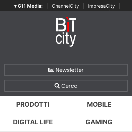
▾ G11 Media:
|
ChannelCity
|
ImpresaCity
|
SecurityOpenLab
|
Italian Channel Awards
|
Italian
Project Awards
|
Italian Security Awards
|
...
Newsletter
Cerca
PRODOTTI
MOBILE
DIGITAL LIFE
GAMING