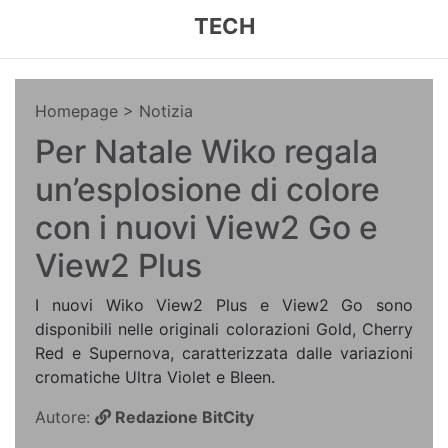
TECH
Homepage
> Notizia
Per Natale Wiko regala
un’esplosione di colore
con i nuovi View2 Go e
View2 Plus
I nuovi Wiko View2 Plus e View2 Go sono
disponibili nelle originali colorazioni Gold, Cherry
Red e Supernova, caratterizzata dalle variazioni
cromatiche Ultra Violet e Bleen.
Autore:
Redazione BitCity