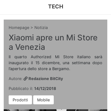
TECH
Homepage
> Notizia
Xiaomi apre un Mi Store
a Venezia
Il quarto Authorized Mi Store italiano sarà
inaugurato il 15 dicembre, una settimana dopo
l’apertura dello store a Bergamo.
Autore:
Redazione BitCity
Pubblicato il:
14/12/2018
Prodotti
Mobile