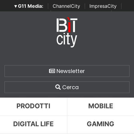
▾ G11 Media:
|
ChannelCity
|
ImpresaCity
|
SecurityOpenLab
|
Italian Channel Awards
|
Italian
Project Awards
|
Italian Security Awards
|
...
Newsletter
Cerca
PRODOTTI
MOBILE
DIGITAL LIFE
GAMING