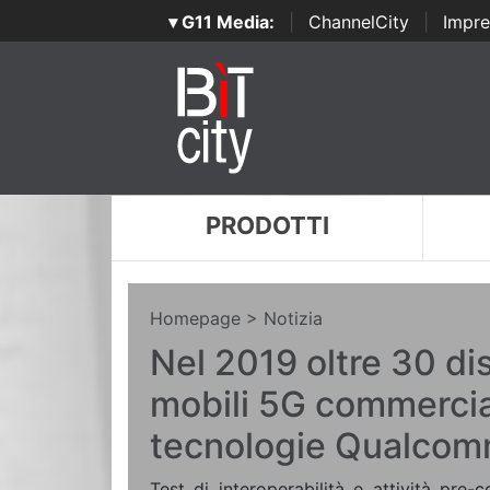
▾ G11 Media:
|
ChannelCity
|
Impre
PRODOTTI
Homepage
> Notizia
Nel 2019 oltre 30 dis
mobili 5G commercia
tecnologie Qualco
Test di interoperabilità e attività pre-c