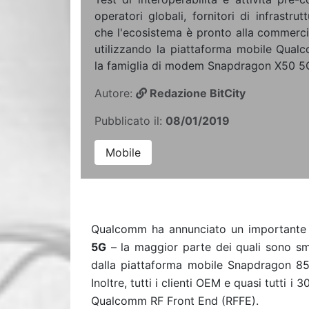
operatori globali, fornitori di infrastr
che l'ecosistema è pronto alla commerci
utilizzando la piattaforma mobile Qu
la famiglia di modem Snapdragon X50 5
Autore:
Redazione BitCity
Pubblicato il:
08/01/2019
Mobile
Qualcomm ha annunciato un important
5G
–
la maggior parte dei quali sono s
dalla piattaforma mobile Snapdragon 8
Inoltre, tutti i clienti OEM e quasi tutti i
3
Qualcomm RF Front End (RFFE).