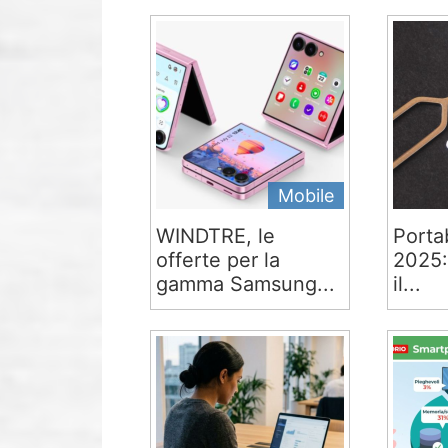
Mobile
WINDTRE, le
Portab
offerte per la
2025:
gamma Samsung...
il...