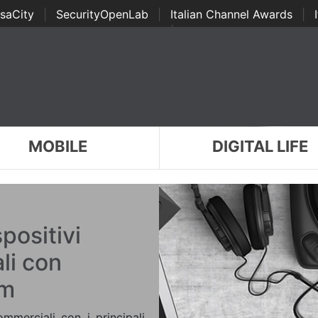
saCity
|
SecurityOpenLab
|
Italian Channel Awards
|
Awards
|
...
MOBILE
DIGITAL LIFE
positivi
li con
mm
ommerciali con i principali