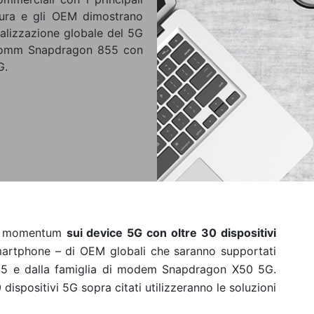
uttura e gli OEM dimostrano
alizzazione globale del 5G
alcomm Snapdragon 855 con
G.
e momentum
sui device 5G con oltre 30 dispositivi
martphone
–
di OEM globali
che saranno
supportati
55 e dalla famiglia di modem Snapdragon X50 5G.
0
dispositivi 5G
sopra citati
utilizzeranno
le soluzioni