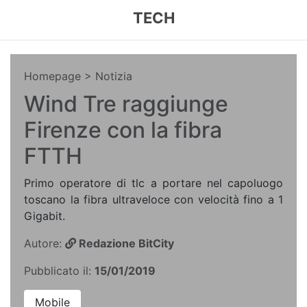
TECH
Homepage
> Notizia
Wind Tre raggiunge
Firenze con la fibra
FTTH
Primo operatore di tlc a portare nel capoluogo
toscano la fibra ultraveloce con velocità fino a 1
Gigabit.
Autore:
Redazione BitCity
Pubblicato il:
15/01/2019
Mobile