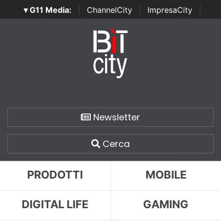
▾ G11 Media:
|
ChannelCity
|
ImpresaCity
|
SecurityOpenLab
|
Italian Channel Awards
|
Italian
Project Awards
|
Italian Security Awards
|
...
Newsletter
Cerca
PRODOTTI
MOBILE
DIGITAL LIFE
GAMING