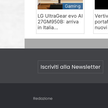
Gaming
LG UltraGear evo AI
Verti
27GM950B: arriva
portaf
in Italia...
nuovi
Iscriviti alla Newsletter
Redazione