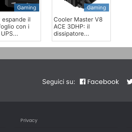
Gaming
Gaming
v espande il
Cooler Master V8
oglio con i
ACE 3DHP: il
 UPS...
dissipatore...
Facebook
Seguici su:
Privacy