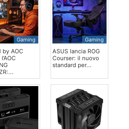
Gaming
Gaming
 by AOC
ASUS lancia ROG
 l’AOC
Courser: il nuovo
NG
standard per...
R:...