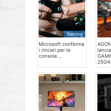
Gaming
Microsoft conferma
AGON
i rincari per le
lancia
console...
GAMI
25G4Z