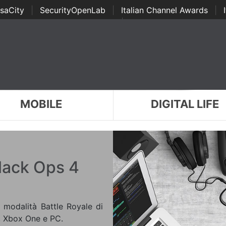
saCity
|
SecurityOpenLab
|
Italian Channel Awards
|
Awards
|
...
MOBILE
DIGITAL LIFE
Black Ops 4
 modalità Battle Royale di
4, Xbox One e PC.