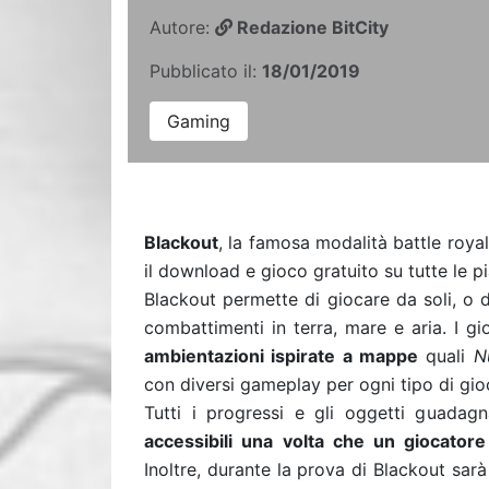
Autore:
Redazione BitCity
Pubblicato il:
18/01/2019
Gaming
Blackout
, la famosa modalità battle roya
il download e gioco gratuito su tutte le p
Blackout permette di giocare da soli, o d
combattimenti in terra, mare e aria. I g
ambientazioni ispirate a mappe
quali
N
con diversi gameplay per ogni tipo di gio
Tutti i progressi e gli oggetti guadag
accessibili una volta che un giocatore
Inoltre, durante la prova di Blackout sar