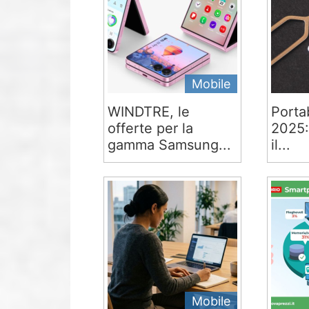
Mobile
WINDTRE, le
Portab
offerte per la
2025:
gamma Samsung...
il...
Mobile