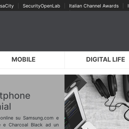
saCity
|
SecurityOpenLab
|
Italian Channel Awards
|
Awards
|
...
MOBILE
DIGITAL LIFE
rtphone
ial
a online su Samsung.com e
ue e Charcoal Black ad un