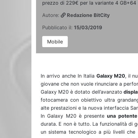
prezzo di 229€ per la variante 4 GB+64
Autore:
Redazione BitCity
Pubblicato il:
15/03/2019
Mobile
In arrivo anche In Italia
Galaxy M20
, il 
giovane che non vuole rinunciare a perf
Galaxy M20 è dotato dell’avanzato
displa
fotocamera con obiettivo ultra grandang
alte prestazioni e la nuova interfaccia 
In Galaxy M20 è presente
una potente
durata. E non è tutto. La funzionalità di
un sistema tecnologico a più livelli ch