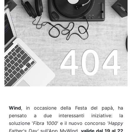
Wind
, in occasione della Festa del papà,
ha
pensato
a due interessanti iniziative: la
soluzione
'
Fibra 1000
' e il nuovo concorso
'Happy
Father's Day'
sull'App MyWind,
valide dal 19 al 22