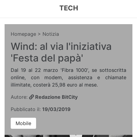
TECH
Homepage
> Notizia
Wind: al via l'iniziativa
'Festa del papà'
Dal 19 al 22 marzo 'Fibra 1000', se sottoscritta
online, con modem, assistenza e chiamate
illimitate, costerà 25,98 euro al mese.
Autore:
Redazione BitCity
Pubblicato il:
19/03/2019
Mobile