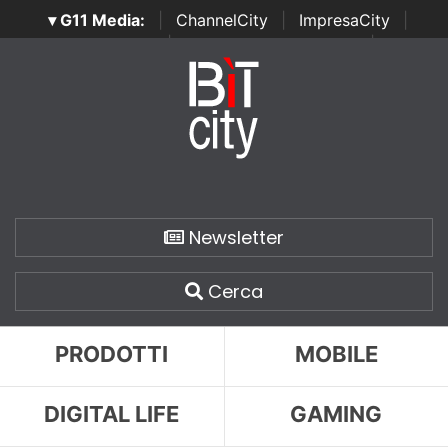
▾ G11 Media:
|
ChannelCity
|
ImpresaCity
|
SecurityOpenLab
|
Italian Channel Awards
|
Italian
Project Awards
|
Italian Security Awards
|
...
Newsletter
Cerca
PRODOTTI
MOBILE
DIGITAL LIFE
GAMING