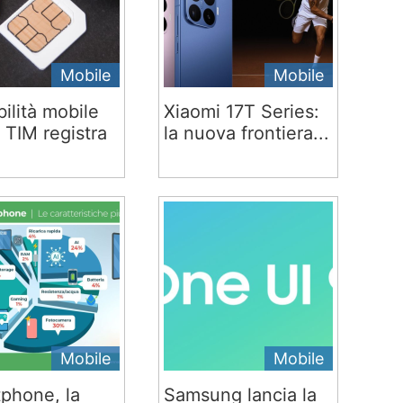
Mobile
Mobile
ilità mobile
Xiaomi 17T Series:
 TIM registra
la nuova frontiera...
Mobile
Mobile
phone, la
Samsung lancia la