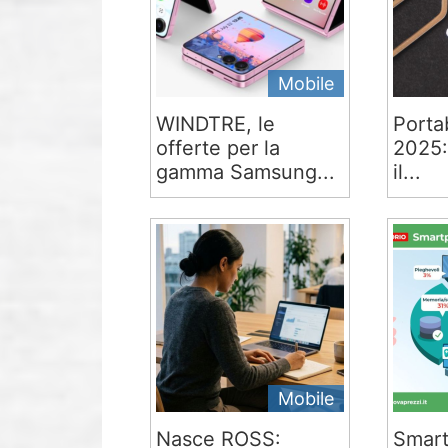
Mobile
WINDTRE, le
Portab
offerte per la
2025:
gamma Samsung...
il...
Mobile
Nasce ROSS:
Smart