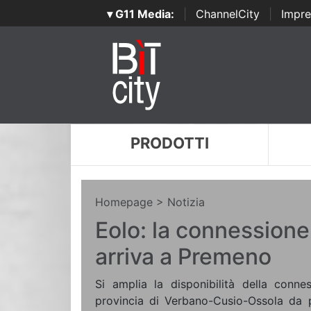
▾ G11 Media:
|
ChannelCity
|
Impre
PRODOTTI
Homepage
> Notizia
Eolo: la connession
arriva a Premeno
Si amplia la disponibilità della conne
provincia di Verbano-Cusio-Ossola da p