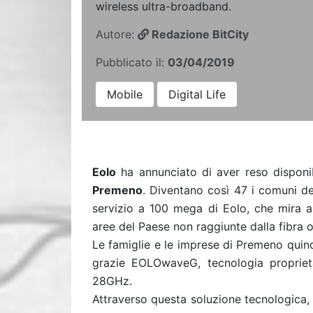
wireless ultra-broadband.
Autore:
Redazione BitCity
Pubblicato il:
03/04/2019
Mobile
Digital Life
Eolo
ha annunciato di aver reso disponib
Premeno
. Diventano così 47 i comuni de
servizio a 100 mega di Eolo, che mira a 
aree del Paese non raggiunte dalla fibra o
Le famiglie e le imprese di Premeno quin
grazie EOLOwaveG, tecnologia propriet
28GHz.
Attraverso questa soluzione tecnologica,