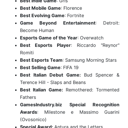
Best Indie Game
: Gris
Best Mobile Game
: Florence
Best Evolving Game
: Fortnite
Game Beyond Entertainment
: Detroit:
Become Human
Esports Game of the Year
: Overwatch
Best Esports Player
: Riccardo "Reynor"
Romiti
Best Esports Team
: Samsung Morning Stars
Best Selling Game
: FIFA 19
Best Italian Debut Game:
Bud Spencer &
Terence Hill - Slaps and Beans
Best Italian Game:
Remothered: Tormented
Fathers
GamesIndustry.biz Special Recognition
Awards
: Milestone e Massimo Guarini
(Ovosonico)
Special Award:
Antura and the Letters