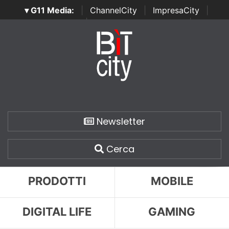
▾ G11 Media:
|
ChannelCity
|
ImpresaCity
|
SecurityOpenLab
|
Italian Channel Awards
|
Italian
Project Awards
|
Italian Security Awards
|
...
Newsletter
Cerca
PRODOTTI
MOBILE
DIGITAL LIFE
GAMING