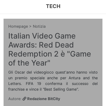
TECH
Homepage
> Notizia
Italian Video Game
Awards: Red Dead
Redemption 2 è "Game
of the Year"
Gli Oscar del videogioco quest'anno hanno visto
un premio speciale anche per Antura and the
Letters. FIFA 19 conferma il successo del
franchise e vince il "Best Selling Game".
Autore:
Redazione BitCity