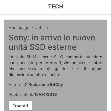
TECH
Homepage
> Notizia
Sony: in arrivo le nuove
unità SSD esterne
La serie SL-M e serie SL-C compatta standard
sono pensate per fotografi, videomaker e autori
che necessitano di gestire file di grandi
dimensioni ad alta velocità.
Autore:
Redazione BitCity
Pubblicato il:
15/04/2019
Prodotti