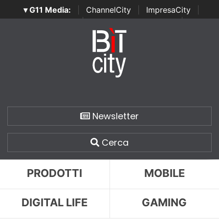
▾ G11 Media:
|
ChannelCity
|
ImpresaCity
|
SecurityOpenLab
|
Italian Channel Awards
|
Italian
Project Awards
|
Italian Security Awards
|
...
Newsletter
Cerca
PRODOTTI
MOBILE
DIGITAL LIFE
GAMING