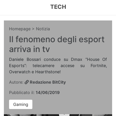
TECH
Homepage
> Notizia
Il fenomeno degli esport
arriva in tv
Daniele Bossari conduce su Dmax “House Of
Esports”: telecamere accese su Fortnite,
Overwatch e Hearthstone!
Autore:
Redazione BitCity
Pubblicato il:
14/06/2019
Gaming