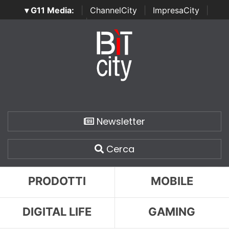
▾ G11 Media:
|
ChannelCity
|
ImpresaCity
|
SecurityOpenLab
|
Italian Channel Awards
|
Italian
Project Awards
|
Italian Security Awards
|
...
Newsletter
Cerca
PRODOTTI
MOBILE
DIGITAL LIFE
GAMING